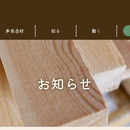
多良岳材
知る
働く
お知らせ